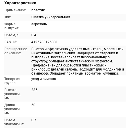
Характеристики
Применение:
пластик
Тип:
Смазка универсальная
Форма
аэрозоль
выпуска:
Объём, л:
0.4
EAN-13:
4126738126831
Расширенное
Быстро и эффективно удаляет пыль, грязь, масляные и
описание:
никотиновые загрязнения. Защищает от старения и
выгорания, восстанавливает первоначальную
структуру, обладает антистатическим эффектом.
Предназначен для обработки пластиковых и
виниловых деталей салона. Подходит для молдингов и
бамперов. Обладает приятным ароматом клубники.
Товарная
уход и очистка
группа:
Высота
235
упаковки,
мм:
Длина
50
упаковки,
мм:
Объем
0.7
упаковки, л: