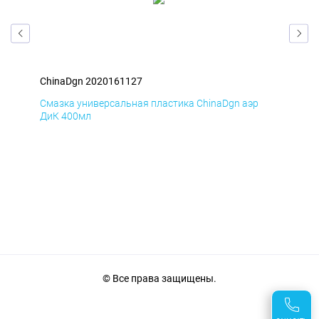
ChinaDgn 2020161127
Chi
Смазка универсальная пластика ChinaDgn аэр
Сма
ДиК 400мл
ПхВ
© Все права защищены.