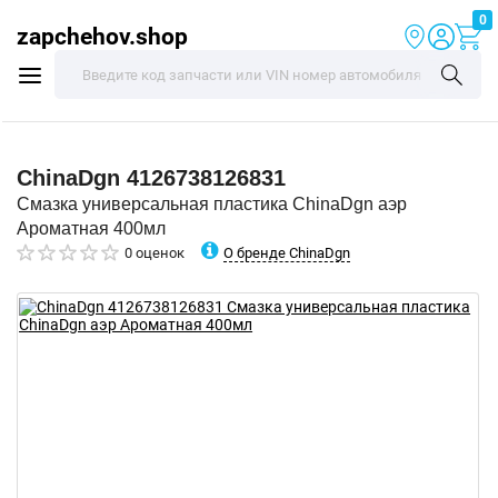
0
zapchehov.shop
ChinaDgn
4126738126831
Смазка универсальная пластика ChinaDgn аэр
Ароматная 400мл
О бренде ChinaDgn
0 оценок